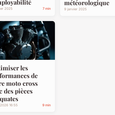
mployabilité
météorologique
ier 2025
7 min
9 janvier 2025
imiser les
formances de
re moto cross
c des pièces
quates
/2026 16:55
9 min