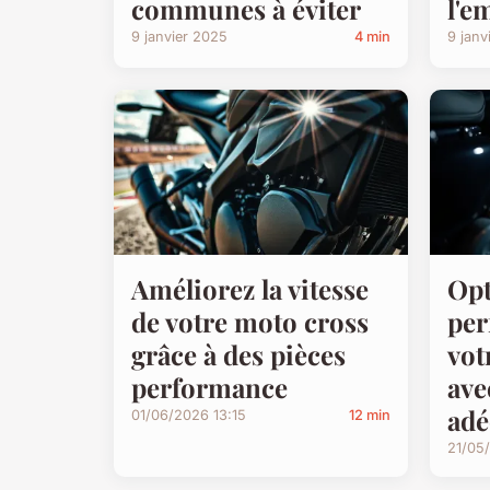
communes à éviter
l'e
9 janvier 2025
4 min
9 janv
Améliorez la vitesse
Opt
de votre moto cross
per
grâce à des pièces
vot
performance
ave
adé
01/06/2026 13:15
12 min
21/05